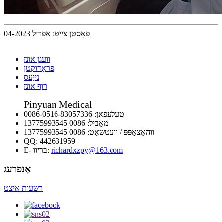
פּאָסטן צייט: אפריל 04-2023
וועגן אונז
פּראָדוקטן
נייַעס
רוף אונז
Pinyuan Medical
טעלעפאן:
0086-0516-83057336
מאָביל:
0086 13775993545
ווהאַצאַפּפּ / וועטשאַט:
0086 13775993545
QQ:
442631959
richardxzpy@163.com
E- בריוו:
אָנפרעג
רשעות איצט