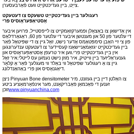
צייַט, ביין געדיכטקייַט וועט פֿאַרבעסערן.
רעגולער ביין געדיכטקייַט טשעקס צו דעטעקט
אָסטיאַפּעראָוסיס פרי
אין אַדישאַן צו באַצאָלן ופמערקזאַמקייט צו לייפסטייל, פרויען איבער
די עלטער פון 50 און מענטשן איבער די עלטער פון 60, ראַגאַרדלאַס
פון צי זיי האָבן סימפּטאָמס אָדער נישט, זאָל גיין צו די שפּיטאָל פֿאַר
ביין געדיכטקייַט יגזאַמאַניישאַנז קעסיידער צו דעטעקט ענדערונגען
אין ביין געדיכטקייַט פרי.ווען איר טרעפן אָסטיאַפּעראָוסיס און
גענעראַליזעד ביין ווייטיק, איר מוזן נישט נעמען עס לייטלי.איר זאָל
גיין צו אַ רעגולער שפּיטאָל ווי באַלד ווי מעגלעך פֿאַר אַ קלאָר
דיאַגנאָסיס און פרי באַהאַנדלונג.
ניצן Pinyuan Bone densitometer צו האַלטן דיין ביין געזונט, מיר
זענען די פאַכמאַן פאַבריקאַנט, מער אינפֿאָרמאַציע ביטע
www.pinyuanchina.com
זוכן