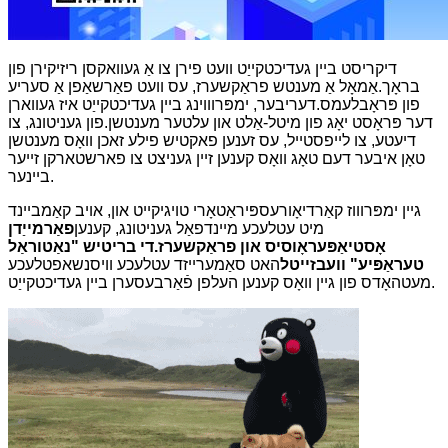
דיקריסט ביין געדיכטקייַט וועט פירן צו אַ געוואקסן ריזיקירן פון
בראָך.אַמאָל אַ מענטש פראַקשערז, עס וועט פאַרשאַפן אַ סעריע
פון ​​פּראָבלעמס.דעריבער, ימפּרוווינג ביין געדיכטקייַט איז געווארן
דער פּראָסט יאָג פון מיטל-אַלט און עלטער מענטשן.פון געניטונג, צו
דיעטע, צו לייפסטייל, עס זענען פאקטיש פילע זאכן וואָס מענטשן
טאָן איבער דעם טאָג וואָס קענען זיין געניצט צו פארשטארקן זייער
ביינער.
גיין ימפּרוווז קאַרדיאָורעספּיראַטאָרי טויגיקייט און, אויב קאַמביינד
מיט עטלעכע מיינדפאַל געניטונג, קענען
פאַרמייַדן
אָסטיאַפּעראָוסיס און פראַקשערז.די בריטיש "נאַטוראַל
טעראַפּיע" וועבזייטל
האט סאַמערייזד עטלעכע וויסנשאפטלעכע
מעטהאָדס פון גיין וואָס קענען העלפן פֿאַרבעסערן ביין געדיכטקייַט.