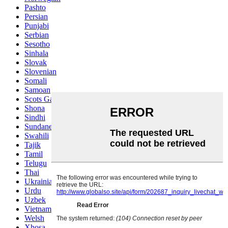
Pashto
Persian
Punjabi
Serbian
Sesotho
Sinhala
Slovak
Slovenian
Somali
Samoan
Scots Gaelic
Shona
Sindhi
Sundanese
Swahili
Tajik
Tamil
Telugu
Thai
Ukrainian
Urdu
Uzbek
Vietnamese
Welsh
Xhosa