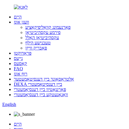
היים
וועגן אונז
פאַרנעמונג קוואַליפיקאַציע
פירמע עקסהיביטיאָן
עקסהיביטיאָן האַלל
טעכנישע הילף
פאַבריק ווייַזן
פּראָדוקטן
נייַעס
קאַסעס
FAQ
רוף אונז
אַלטראַסאַונד ביין דענסיטאָמעטער
DEXA ביין דענסיטאָמעטרי
פּאָרטאַטיוו ביין דענסיאָמעטרי
וואַגאָנעטקע ביין דענסיאָמעטרי
English
היים