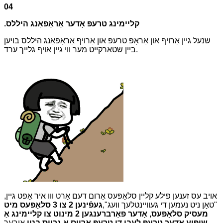
04
.קליימינג טרעפּ אָדער אַראָפאַנג היללס
שנעל גיין אַרויף און אַראָפּ טרעפּ און אַרויף אַראָפאַנג היללס בויען
ביין שטאַרקייַט מער ווי גיין אויף גלייַך ערד.
אויב עס זענען פילע קליין סלאָפּעס אַרום דעם אָרט ווו איר אָפט גיין,
"טאָן ניט נעמען די געוויינטלעך וועג",
געפֿינען 2 צו 3 סלאָפּעס מיט
מעסיק סלאָפּעס, אָדער פאַרברענגען 2 מינוט צו קליימינג אַ
שיפּוע אָדער טרעפּ לעבן די טרעפּ אַרויס אַ גרויס בנין.
איבער