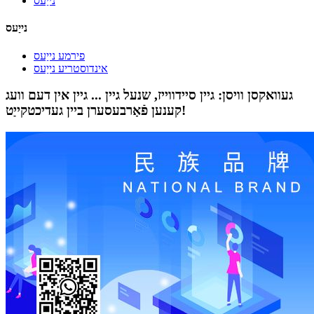
נייַעס
נייַעס
פירמע נייַעס
אינדוסטריע נייַעס
געוואקסן וויסן: גיין סיידווייז, שנעל גיין ... גיין אין דעם וועג
קענען פֿאַרבעסערן ביין געדיכטקייַט!