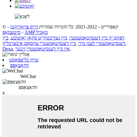
© קאַפּירייט - 2021-2022: כל הזכויות שמורות.
הייס פּראָדוקטן
-
AMP מאָביל
-
סיטעמאַפּ
דפּקס יק ביין דענסיטאָמעטער
,
ביין געדיכטקייַט סקאַן יאָוטובע
,
ביין
,
דענסיטאָמעטרי לעבן מיר
,
ביין דענסיטאָמעטרי עקסאַם איבערבליק
,
איז ביין דענסיטאָמעטרי זיכער
,
Dexa
שיקן בליצפּאָסט
ווהאַצאַפּפּ
WeChat
ווהאַצאַפּפּ
x