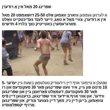
שפרינג 20 מאל אין אַ רודערן
א לערנען געפונען אַז
אויב וואָמען אַלט 25-50 דזשאַמפּט 20 מאל
אין אַ רודערן, צוויי מאָל אַ טאָג, זייער לענד געדיכטקייַט וואָלט
פאַרגרעסערן באטייטיק נאָך בלויז 4 חדשים.
שטעלן אַ טייַמער אויף דיין רירעוודיק טעלעפאָן בשעת גיין.
יעדער 5-
10 מינוט פון גיין, איר וועט שפּרינגען פֿאַר 30 סעקונדעס און רו
פֿאַר 30 סעקונדעס, דעמאָלט פאָרזעצן גיין און שפּרינגען
ווידער, און אַזוי אויף.איידער איר שפּרינגען, ברענגען דיין פֿיס
צוזאַמען, בייגן דיין ניז, מאַך דיין געווער צוריק, און שפּרינגען
אַרויף יקספּלאָוסיוו.