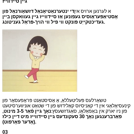
גיין סיידווייז
א לערנען ארויס אין
די ינטערנאַטיאָנאַל דזשאָורנאַל פון
אָסטיאַפּעראָוסיס געפונען אַז סיידווייז גיין געוואקסן ביין
געדיכטקייַט פּונקט ווי פיל ווי הויך-פּראַל געניטונג.
טשאַרלעס פּעליטעללאַ, אַ אַסיסטאַנט פּראָפעסאָר פון
קינעסיאָלאָגי אין די קאַניסיוס קאַלידזש פון די שטאַט אוניווערסיטעט
פון ניו יארק אין באַפאַלאָו, סאַגדזשעסץ:
נאָך גיין פֿאַר 3-5 מינוט,
פאַרברענגען נאָך 30 סעקונדעס גיין סיידווייז מיט דיין כילז
(אָדער פאָרפוט).
03