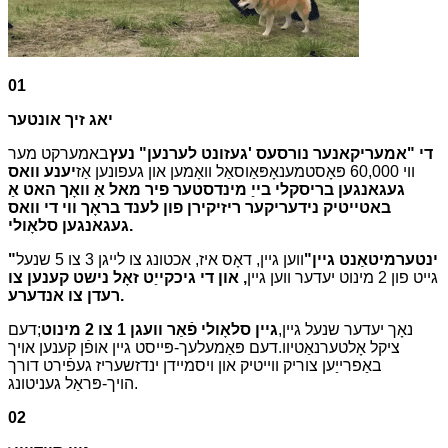
01
יאג זיך אונטער
די "אמעריקאנער נורסעס 'געזונט לערנען" נעץ
באמערקט מער
ווי 60,000 פּאָסטמענאָפּאַוסאַל וואָמען און געפונען אַז
יענע וואס
געגאנגען בריסקלי בייַ מינדסטער פיר מאל אַ וואָך האט אַ
באטייטיק נידעריקער ריזיקירן פון לענד בראָך ווי די וואס
געגאנגען סלאָולי.
"ינטערמיטאַנט גיין"
ווען גיין, דאָס איז, אכטונג צו לייגן 3 צו 5 שנעל
גייט פון 2 מינוט יעדער ווען גיין
, און די גיכקייַט זאָל נישט קענען צו
רעדן צו אנדערע.
נאָך יעדער שנעל גיין,
גיין סלאָולי פֿאַר וועגן 1 צו 2 מינוט
;דעם
ציקל אָלטערנאַטיוו.דעם פּאַמעלעך-פּייסט גיין אופֿן קענען אויך
באַפרייַען צוריק ווייטיק און ויסמיידן ינדזשעריז געפֿירט דורך
הויך-פּראַל געניטונג.
02