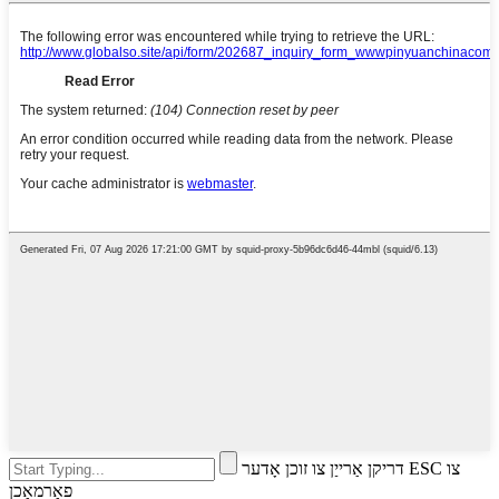
דריקן אַרייַן צו זוכן אָדער ESC צו
פאַרמאַכן