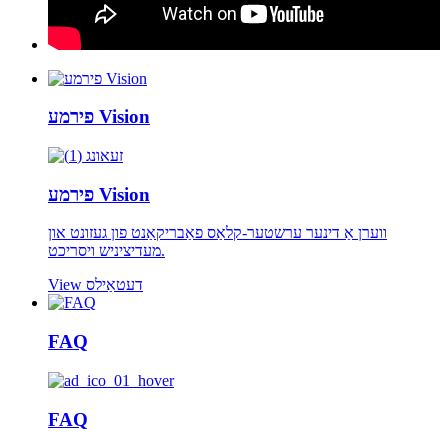
פירמע Vision
פירמע Vision
ווערן אַ דינער ערשטער-קלאַס פאַבריקאַנט פון געזונט און
מעדיציניש ויסריכט.
View דעטאַילס
FAQ
FAQ