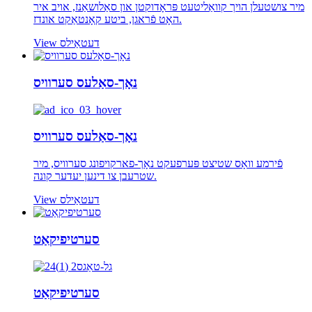
מיר צושטעלן הויך קוואַליטעט פּראָדוקטן און סאַלושאַנז, אויב איר
האָט פֿראגן, ביטע קאָנטאַקט אונדז.
View דעטאַילס
נאָך-סאַלעס סערוויס
נאָך-סאַלעס סערוויס
פֿירמע וואָס שטיצט פּערפעקט נאָך-פארקויפונג סערוויס, מיר
שטרעבן צו דינען יעדער קונה.
View דעטאַילס
סערטיפיקאַט
סערטיפיקאַט