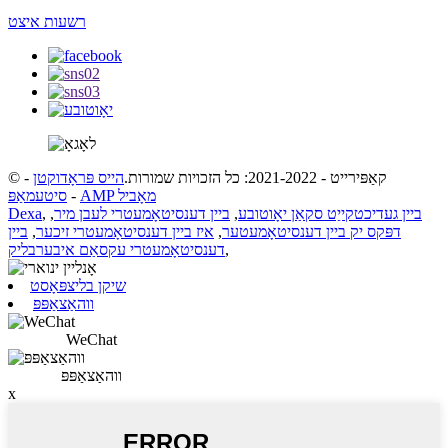
רשעות איצט
© קאַפּירייט - 2021-2022: כל הזכויות שמורות.
הייס פּראָדוקטן
-
AMP מאָביל
-
סיטעמאַפּ
ביין געדיכטקייַט סקאַן יאָוטובע
,
ביין דענסיטאָמעטרי לעבן מיר
,
,
Dexa
דפּקס יק ביין דענסיטאָמעטער
,
איז ביין דענסיטאָמעטרי זיכער
,
ביין
,
דענסיטאָמעטרי עקסאַם איבערבליק
שיקן בליצפּאָסט
ווהאַצאַפּפּ
WeChat
ווהאַצאַפּפּ
x