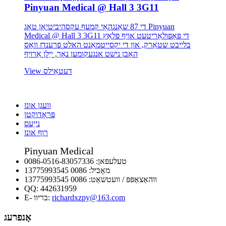
Pinyuan Medical @ Hall 3 3G11
די 87 שאַנגהאַי קמעף עקסהיביטיאָן טאָג Pinyuan
Medical @ Hall 3 3G11 די פּאָפּולאַריטעט אויף פּלאַץ
בלייבט שטאַרק, און די יקסייטמאַנט האלט פרענדז וואָס
האָבן נישט אנגעקומען נאָך, ייַלן אַרויף
View דעטאַילס
וועגן אונז
פּראָדוקטן
נייַעס
רוף אונז
Pinyuan Medical
טעלעפאן:
0086-0516-83057336
מאָביל:
0086 13775993545
ווהאַצאַפּפּ / וועטשאַט:
0086 13775993545
QQ:
442631959
richardxzpy@163.com
E- בריוו:
אָנפרעג