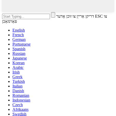
דריקן אַרייַן צו זוכן אָדער ESC צו
פאַרמאַכן
English
French
German
Portuguese
Spanish
Russian
Japanese
Korean
Arabic
Irish
Greek
Turkish
Italian
Danish
Romanian
Indonesian
Czech
Afrikaans
Swedish