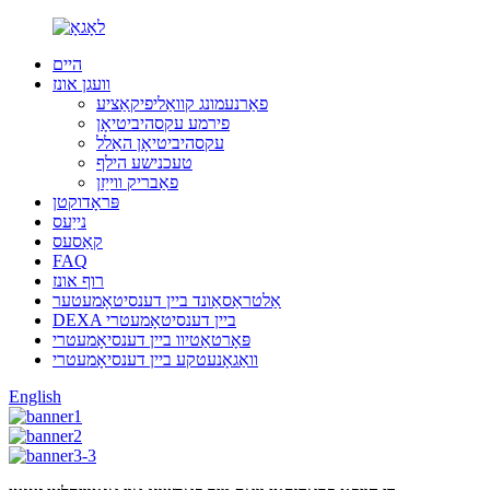
היים
וועגן אונז
פאַרנעמונג קוואַליפיקאַציע
פירמע עקסהיביטיאָן
עקסהיביטיאָן האַלל
טעכנישע הילף
פאַבריק ווייַזן
פּראָדוקטן
נייַעס
קאַסעס
FAQ
רוף אונז
אַלטראַסאַונד ביין דענסיטאָמעטער
DEXA ביין דענסיטאָמעטרי
פּאָרטאַטיוו ביין דענסיאָמעטרי
וואַגאָנעטקע ביין דענסיאָמעטרי
English