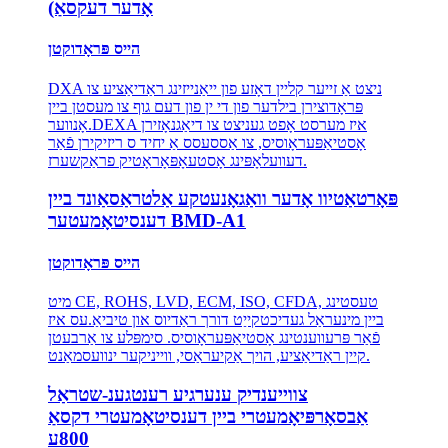
אָדער דעקסאַ)
הייס פּראָדוקטן
DXA ניצט אַ זייער קליין דאָזע פון ​​ייאַנייזינג ראַדיאַציע צו
פּראָדוצירן בילדער פון די ין פון דעם גוף צו מעסטן ביין
אָנווער.DEXA איז מערסט אָפט געניצט צו דיאַגנאָזירן
אָסטיאַפּעראָוסיס, צו אַססעסס אַ יחיד ס ריזיקירן פֿאַר
דעוועלאָפּינג אָסטעאָפּאָראָטיק פראַקשערז.
פּאָרטאַטיוו אָדער וואַגאָנעטקע אַלטראַסאַונד ביין
דענסיטאָמעטער BMD-A1
הייס פּראָדוקטן
מיט CE, ROHS, LVD, ECM, ISO, CFDA, טעסטינג
ביין מינעראַל געדיכטקייַט דורך ראַדיוס און טיביאַ.עס איז
פֿאַר פּרעווענטינג אָסטיאַפּעראָוסיס. סימפּלע צו אַרבעטן
קיין ראַדיאַציע, הויך אַקיעראַסי, ווייניקער ינוועסמאַנט.
צווייענדיק ענערגיע רענטגענ-שטראַל
אַבסאָרפּיאָמעטרי ביין דענסיטאָמעטרי דקסאַ
800ע