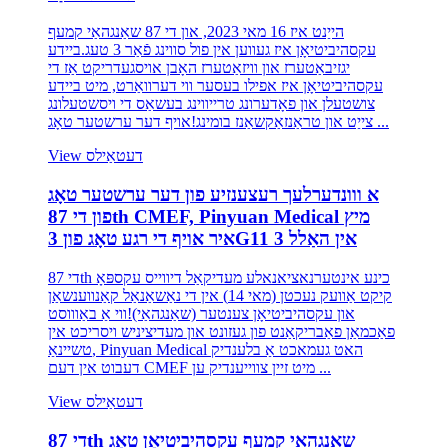
הייַנט איז 16 מאי 2023, און די 87 שאַנגהאַי קמעף
עקסהיביטיאָן איז געווען אין פול סווינג פֿאַר 3 טעג.ביידע
יגזיבאַטערז און וויזאַטערז האָבן אויסגעדריקט אַז די
עקסהיביטיאָן איז אפילו בעסער ווי דערוואַרט, מיט ביידע
צושטעלן און פאָדערונג טרייווינג בעשאַס די ויסשטעלונג
צייַט און טראַנזאַקשאַנז בומינג!אויף דער ערשטער טאָג ...
View דעטאַילס
א ווונדערלעך רעצענזיע פון ​​דער ערשטער טאָג
פון די 87th CMEF, Pinyuan Medical מיץ
איר אויף די רגע טאָג פון 3G11 אין האַלל 3
די 87th כינע אינטערנאציאנאלע מעדיקאַל דיווייס עקספּאָ
קיקט אַוועק נעכטן (מאי 14) אין די נאַשאַנאַל קאַנווענשאַן
און עקסהיביטיאָן צענטער (שאַנגהאַי)!ווי אַ באַוווסט
פאַכמאַן פאַבריקאַנט פון געזונט און מעדיציניש ויסריכט אין
טשיינאַ, Pinyuan Medical האט געמאכט אַ בלענדיק
דעבוט אין דעם CMEF מיט זיין צווייענדיק ען ...
View דעטאַילס
די 87th שאַנגהאַי קמעף עקסהיביטיאָן טאָג