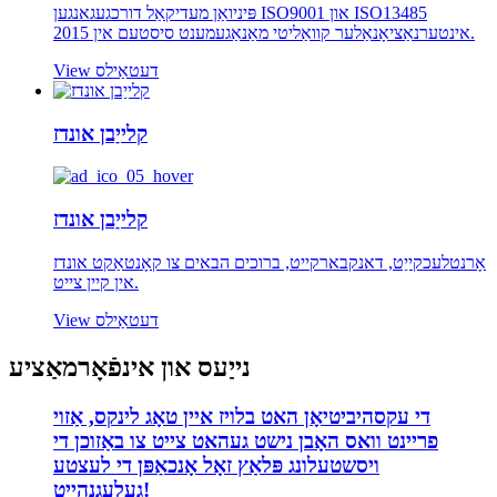
פּיניואַן מעדיקאַל דורכגעגאנגען ISO9001 און ISO13485
אינטערנאַציאָנאַלער קוואַליטי מאַנאַגעמענט סיסטעם אין 2015.
View דעטאַילס
קלייַבן אונדז
קלייַבן אונדז
אָרנטלעכקייַט, דאנקבארקייט, ברוכים הבאים צו קאָנטאַקט אונדז
אין קיין צייט.
View דעטאַילס
נייַעס און אינפֿאָרמאַציע
די עקסהיביטיאָן האט בלויז איין טאָג לינקס, אַזוי
פריינט וואס האָבן נישט געהאט צייט צו באַזוכן די
ויסשטעלונג פּלאַץ זאָל אָנכאַפּן די לעצטע
געלעגנהייַט!