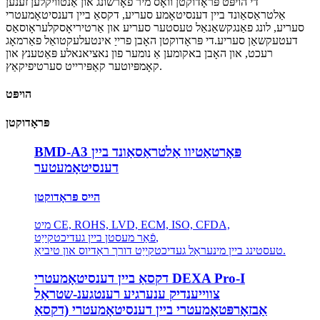
די הויפּט פּראָדוקטן וואָס מיר פאָרשונג און אַנטוויקלען זענען
אַלטראַסאַונד ביין דענסיטאָמע סעריע, דקסאַ ביין דענסיטאָמעטרי
סעריע, לונג פאַנגקשאַנאַל טעסטער סעריע און אַרטיריאָסקלעראָוסאַס
דעטעקשאַן סעריע.די פּראָדוקטן האָבן פרייַ אינטעלעקטואַל פאַרמאָג
רעכט, און האָבן באקומען אַ נומער פון נאציאנאלע פּאַטענץ און
קאָמפּיוטער קאַפּירייט סערטיפיקאַץ.
הויפּט
פּראָדוקטן
BMD-A3 פּאָרטאַטיוו אַלטראַסאַונד ביין
דענסיטאָמעטער
הייס פּראָדוקטן
מיט CE, ROHS, LVD, ECM, ISO, CFDA,
פֿאַר מעסטן ביין געדיכטקייַט,
טעסטינג ביין מינעראַל געדיכטקייַט דורך ראַדיוס און טיביאַ.
דקסאַ ביין דענסיטאָמעטרי DEXA Pro-I
צווייענדיק ענערגיע רענטגענ-שטראַל
אַבזאָרפּטאָמעטרי ביין דענסיטאָמעטרי (דקסאַ