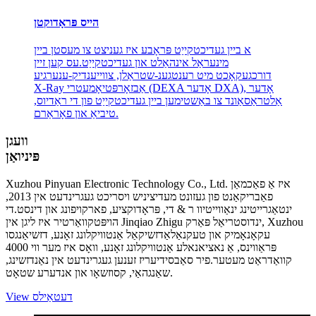
הייס פּראָדוקטן
א ביין געדיכטקייַט פּראָבע איז געניצט צו מעסטן ביין
מינעראַל אינהאַלט און געדיכטקייַט.עס קען זיין
דורכגעקאָכט מיט רענטגענ-שטראַלן, צווייענדיק-ענערגיע
X-Ray אַבזאָרפּטיאָמעטרי (DEXA אָדער DXA), אָדער
אַלטראַסאַונד צו באַשטימען ביין געדיכטקייַט פון די ראַדיוס,
טיביאַ און פאָראַרם.
וועגן
פּיניואַן
Xuzhou Pinyuan Electronic Technology Co., Ltd. איז אַ פאַכמאַן
פאַבריקאַנט פון געזונט מעדיציניש ויסריכט געגרינדעט אין 2013,
ינטאַגרייטינג ינאַווייטיוו ר & די, פּראָדוקציע, פארקויפונג און דינסט.די
הויפּטקוואַרטיר איז ליגן אין Jinqiao Zhigu ינדוסטריאַל פּאַרק, Xuzhou
עקאָנאָמיק און טעקנאַלאַדזשיקאַל אַנטוויקלונג זאָנע, דזשיאַנגסו
פּראַווינס, אַ נאציאנאלע אַנטוויקלונג זאָנע, וואָס איז מער ווי 4000
קוואַדראַט מעטער.פיר סאַבסידיעריז זענען געגרינדעט אין נאַנדזשינג,
שאַנגהאַי, קסוזשאָו און אנדערע שטאָט.
View דעטאַילס